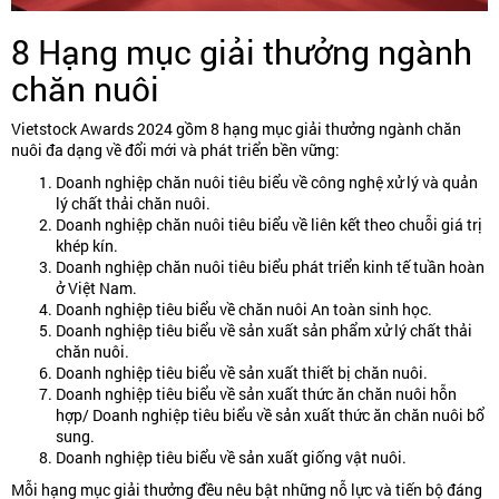
8 Hạng mục giải thưởng ngành
chăn nuôi
Vietstock Awards 2024 gồm 8 hạng mục giải thưởng ngành chăn
nuôi đa dạng về đổi mới và phát triển bền vững:
Doanh nghiệp chăn nuôi tiêu biểu về công nghệ xử lý và quản
lý chất thải chăn nuôi.
Doanh nghiệp chăn nuôi tiêu biểu về liên kết theo chuỗi giá trị
khép kín.
Doanh nghiệp chăn nuôi tiêu biểu phát triển kinh tế tuần hoàn
ở Việt Nam.
Doanh nghiệp tiêu biểu về chăn nuôi An toàn sinh học.
Doanh nghiệp tiêu biểu về sản xuất sản phẩm xử lý chất thải
chăn nuôi.
Doanh nghiệp tiêu biểu về sản xuất thiết bị chăn nuôi.
Doanh nghiệp tiêu biểu về sản xuất thức ăn chăn nuôi hỗn
hợp/ Doanh nghiệp tiêu biểu về sản xuất thức ăn chăn nuôi bổ
sung.
Doanh nghiệp tiêu biểu về sản xuất giống vật nuôi.
Mỗi hạng mục giải thưởng đều nêu bật những nỗ lực và tiến bộ đáng