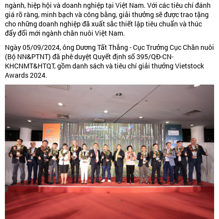
ngành, hiệp hội và doanh nghiệp tại Việt Nam. Với các tiêu chí đánh
giá rõ ràng, minh bạch và công bằng, giải thưởng sẽ được trao tặng
cho những doanh nghiệp đã xuất sắc thiết lập tiêu chuẩn và thúc
đẩy đổi mới ngành chăn nuôi Việt Nam.
Ngày 05/09/2024, ông Dương Tất Thắng - Cục Trưởng Cục Chăn nuôi
(Bộ NN&PTNT) đã phê duyệt Quyết định số 395/QĐ-CN-
KHCNMT&HTQT, gồm danh sách và tiêu chí giải thưởng Vietstock
Awards 2024.