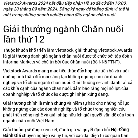
Vietstock Awards 2024 bắt đầu tiếp nhận Hồ sơ đề cử đến 16:00,
ngày 20 tháng 09 năm 2024. Đăng ký ngay để khẳng định vị thế là
một trong những doanh nghiệp hàng đầu ngành chăn nuôi.
Giải thưởng ngành Chăn nuôi
lần thứ 12
Thuộc khuôn khổ triển lãm Vietstock, giải thưởng Vietstock Awards
là giải thưởng danh giá ngành chăn nuôi được tổ chức bởi tập đoàn
Informa Markets và chủ trì bởi Cục Chăn nuôi (Bộ NN&PTNT).
Vietstock Awards mang mục tiêu thúc đẩy hợp tác tiến bộ và nuôi
dưỡng tinh thần đổi mới sáng tạo không ngừng cho các doanh
nghiệp và tổ chức ngành chăn nuôi. Giải thưởng sẽ vinh danh tất cả
các khía cạnh của ngành chăn nuôi, đảm bảo rằng mọi nỗ lực của
doanh nghiệp và tổ chức đều được ghi nhận xứng đáng.
Giải thưởng chính là minh chứng và niềm tự hào cho những nỗ lực
không ngừng của các doanh nghiệp và tổ chức trong nghiên cứu,
phát triển công nghệ và giải pháp hữu ích giải quyết vấn đề của toàn
ngành chăn nuôi Việt Nam.
Giải thưởng sẽ được xem xét, đánh giá và quyết định bởi
Hội Đồng
Đánh Giá
chuyên nghiệp và uy tín, với các đại diện từ cơ quan ban