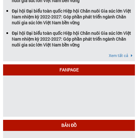
nuôi gia súc lớn Việt Nam bền vững
Đại hội Đại biểu toàn quốc Hiệp hội Chăn nuôi Gia súc lớn Việt
Nam nhiệm kỳ 2022-2027: Góp phần phát triển ngành Chăn
nuôi gia súc lớn Việt Nam bền vững
Đại hội Đại biểu toàn quốc Hiệp hội Chăn nuôi Gia súc lớn Việt
Nam nhiệm kỳ 2022-2027: Góp phần phát triển ngành Chăn
nuôi gia súc lớn Việt Nam bền vững
Xem tất cả
FANPAGE
BẢN ĐỒ